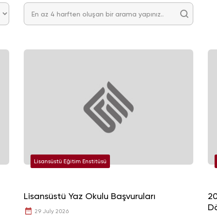
Lisansüstü Eğitim Enstitüsü
Lisansüstü Yaz Okulu Başvuruları
20
Dö
29 July 2026