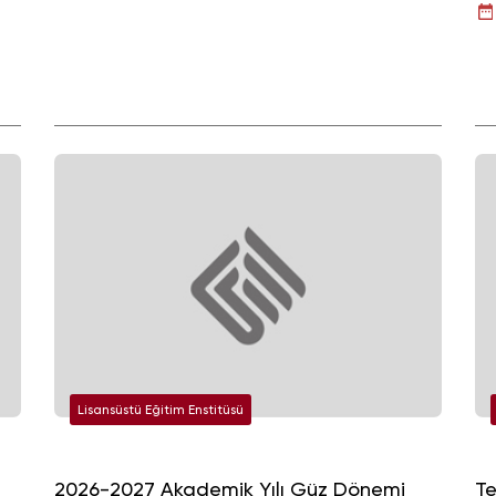
Li
Lisansüstü Eğitim Enstitüsü
2026-2027 Akademik Yılı Güz Dönemi
Te