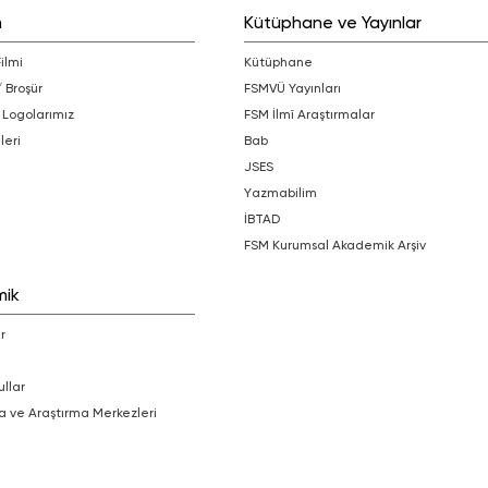
m
Kütüphane ve Yayınlar
Filmi
Kütüphane
/ Broşür
FSMVÜ Yayınları
 Logolarımız
FSM İlmî Araştırmalar
leri
bab
JSES
Yazmabilim
İBTAD
FSM Kurumsal Akademik Arşiv
mik
r
ullar
a ve Araştırma Merkezleri