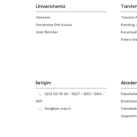
Üniversitemiz
Tanıtı
Yönetim
Tanıtım 
Üniversite Etik Kurulu
Katalog 
İdari Birimler
Kurumsal
Video Ga
İletişim
Akade
0212 521 81 00 / 5027 / 5013 / 5014 /
Fakültele
5011
Enstitüler
lee@fsm.edu.tr
Yüksekok
Uygulam