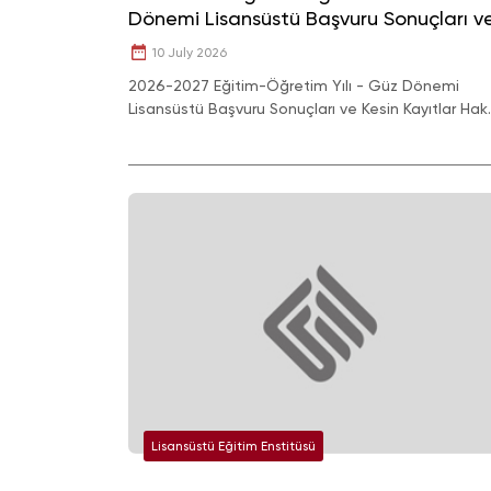
Dönemi Lisansüstü Başvuru Sonuçları v
Kesin Kayıtlar Hak.
10 July 2026
2026-2027 Eğitim-Öğretim Yılı - Güz Dönemi
Lisansüstü Başvuru Sonuçları ve Kesin Kayıtlar Hak.
Lisansüstü Eğitim Enstitüsü