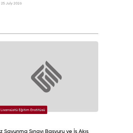
ste Kayıt İşlemleri
25 July 2026
Lisansüstü Eğitim Enstitüsü
z Savunma Sınavı Başvuru ve İş Akış